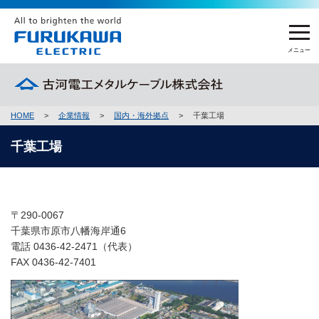
メニュー
HOME
>
企業情報
>
国内・海外拠点
>
千葉工場
製品情報
千葉工場
製品情報 トップ
企業情報
電線
企業情報 トップ
FEMCを知る
〒290-0067
めっき製品
千葉県市原市八幡海岸通6
社長メッセージ
電話 0436-42-2471（代表）
FEMCを知る トップ
加工品 他
サステナビリティ
FAX 0436-42-7401
会社概要
FEMCの強み
製品名から探す
サステナビリティ トップ
国内拠点
採用情報
担当者インタビュー