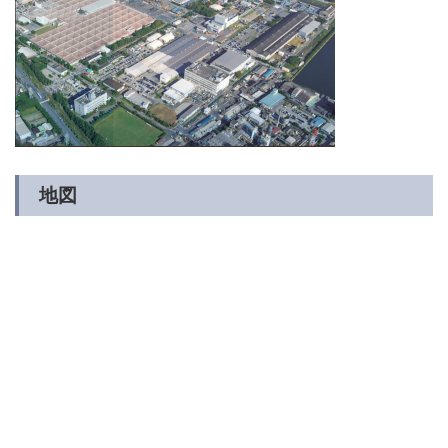
古河電工グループ サステナビリティ（古河電工サイトへ）
沿革
採用情報 トップ
お客様インタビュー
English
お問い合わせ
品質・環境活動
古河電工グループ パーパス
FEMCを知る
（古河電工サイトへ）
労務費転嫁に係る対応方針
先輩社員の声
販売窓口
募集要項
地図