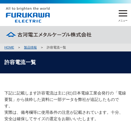
メニュー
HOME
>
製品情報
>
許容電流一覧
製品情報
許容電流一覧
製品情報 トップ
企業情報
電線
企業情報 トップ
FEMCを知る
めっき製品
下記に記載します許容電流は主に(社)日本電線工業会発行の「電線
社長メッセージ
要覧」から抜粋した資料に一部データを弊社が追記したもので
FEMCを知る トップ
加工品 他
サステナビリティ
す。
会社概要
実際は、備考欄等に使用条件の注意が記載されています。十分、
FEMCの強み
製品名から探す
安全は確保してサイズの選定をお願いいたします。
サステナビリティ トップ
国内拠点
採用情報
担当者インタビュー