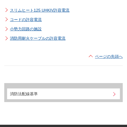
古河電工グループ サステナビリティ（古河電工サイトへ）
沿革
採用情報 トップ
お客様インタビュー
スリムヒート125 UHKIV許容電流
English
お問い合わせ
品質・環境活動
古河電工グループ パーパス
FEMCを知る
コードの許容電流
（古河電工サイトへ）
労務費転嫁に係る対応方針
小勢力回路の施設
先輩社員の声
販売窓口
消防用耐火ケーブルの許容電流
募集要項
ページの先頭へ
消防法配線基準